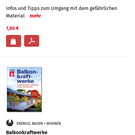
Infos und Tipps zum Um­gang mit dem ge­fähr­lichen
Mate­rial
mehr
1,80 €
ENERGIE, BAUEN + WOHNEN
Balkonkraftwerke