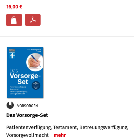
16,00 €
VORSORGEN
Das Vorsorge-Set
Patienten­ver­fügung, Testa­ment, Be­treuungs­verfü­gung,
Vor­sorge­voll­macht
mehr