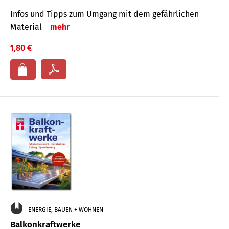
Infos und Tipps zum Um­gang mit dem ge­fähr­lichen
Mate­rial
mehr
1,80 €
ENERGIE, BAUEN + WOHNEN
Balkonkraftwerke