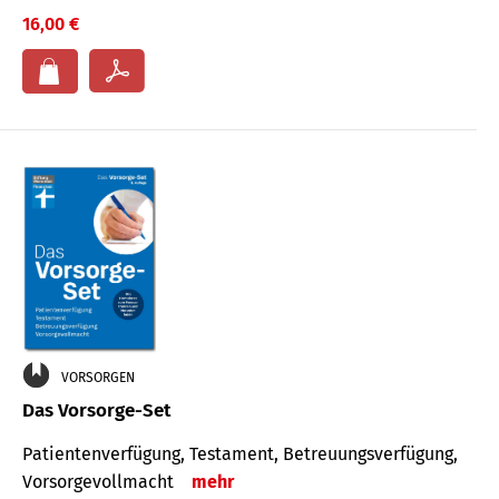
16,00 €
VORSORGEN
Das Vorsorge-Set
Patienten­ver­fügung, Testa­ment, Be­treuungs­verfü­gung,
Vor­sorge­voll­macht
mehr