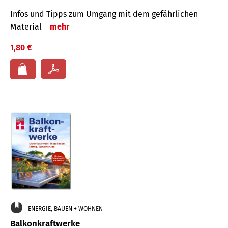
Infos und Tipps zum Um­gang mit dem ge­fähr­lichen
Mate­rial
mehr
1,80 €
ENERGIE, BAUEN + WOHNEN
Balkonkraftwerke