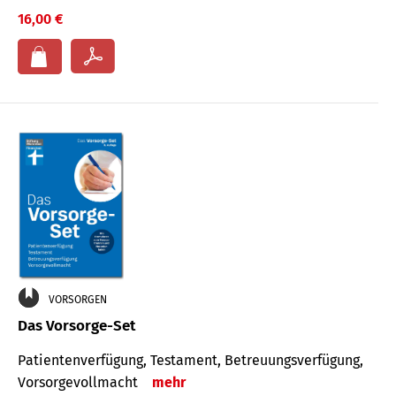
16,00 €
VORSORGEN
Das Vorsorge-Set
Patienten­ver­fügung, Testa­ment, Be­treuungs­verfü­gung,
Vor­sorge­voll­macht
mehr