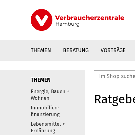
Direkt
zum
Inhalt
THEMEN
BERATUNG
VORTRÄGE
THEMEN
nstaltungen
Energie, Bauen +
Ratgeb
0
Wohnen
Elemente
Immobilien-
finanzierung
Lebensmittel +
Ernährung