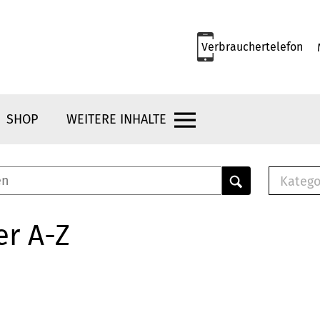
Verbrauchertelefon
SHOP
WEITERE INHALTE
Katego
E-B
Mus
er A-Z
E-B
Che
Bro
Bu