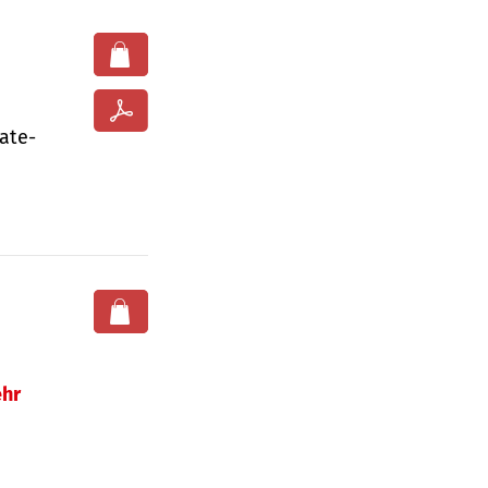
ate­
hr