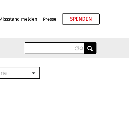
SPENDEN
Missstand melden
Presse
Meta
rie
ook (PDF)
terbrief (RTF)
roschüre (PDF)
cklisten (PDF)
schüre
ch