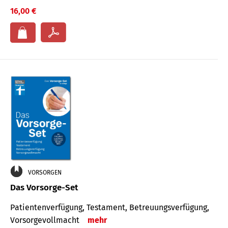
16,00 €
VORSORGEN
Das Vorsorge-Set
Patienten­ver­fügung, Testa­ment, Be­treuungs­verfü­gung,
Vor­sorge­voll­macht
mehr