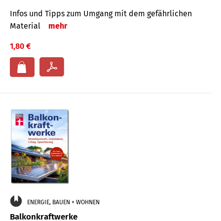
Infos und Tipps zum Um­gang mit dem ge­fähr­lichen
Mate­rial
mehr
1,80 €
ENERGIE, BAUEN + WOHNEN
Balkonkraftwerke