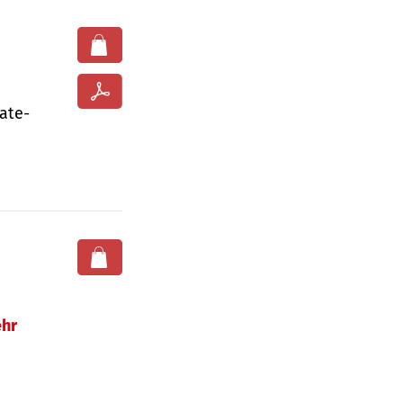
ate­
hr