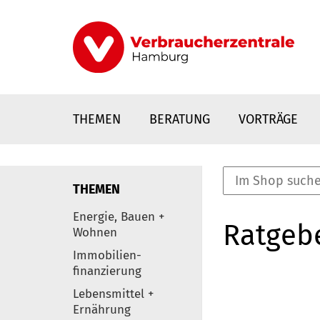
Direkt
zum
Inhalt
THEMEN
BERATUNG
VORTRÄGE
THEMEN
nstaltungen
Energie, Bauen +
Ratgeb
0
Wohnen
Elemente
Immobilien-
finanzierung
Lebensmittel +
Ernährung