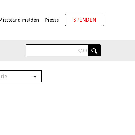
SPENDEN
Missstand melden
Presse
Meta
rie
ook (PDF)
terbrief (RTF)
roschüre (PDF)
cklisten (PDF)
schüre
ch