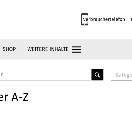
Verbrauchertelefon
SHOP
WEITERE INHALTE
Katego
E-B
Mus
er A-Z
E-B
Che
Bro
Bu