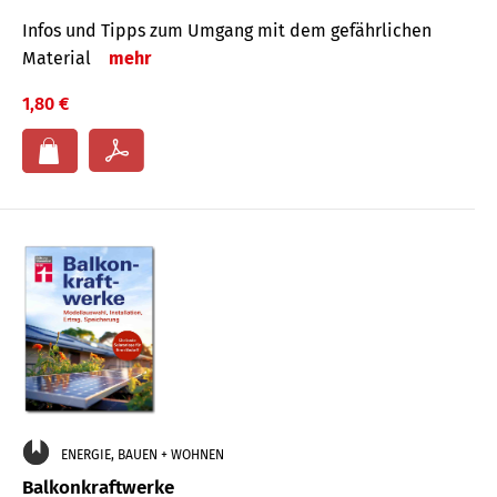
Infos und Tipps zum Um­gang mit dem ge­fähr­lichen
Mate­rial
mehr
1,80 €
ENERGIE, BAUEN + WOHNEN
Balkonkraftwerke