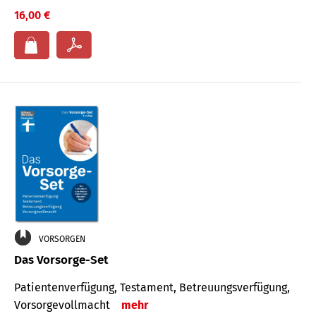
16,00 €
VORSORGEN
Das Vorsorge-Set
Patienten­ver­fügung, Testa­ment, Be­treuungs­verfü­gung,
Vor­sorge­voll­macht
mehr