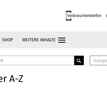
Verbrauchertelefon
SHOP
WEITERE INHALTE
Katego
E-B
Mus
er A-Z
E-B
Che
Bro
Bu