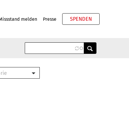
SPENDEN
Missstand melden
Presse
Meta
rie
ook (PDF)
terbrief (RTF)
roschüre (PDF)
cklisten (PDF)
schüre
ch