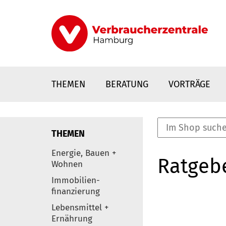
Direkt
zum
Inhalt
THEMEN
BERATUNG
VORTRÄGE
THEMEN
nstaltungen
Energie, Bauen +
Ratgeb
0
Wohnen
Elemente
Immobilien-
finanzierung
Lebensmittel +
Ernährung