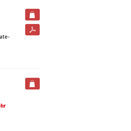
ate­
hr