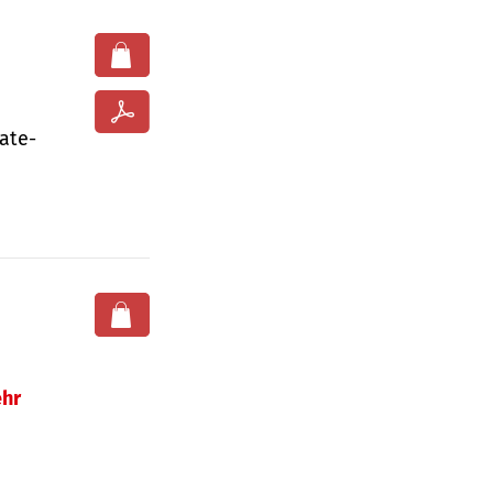
ate­
hr