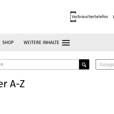
Verbrauchertelefon
SHOP
WEITERE INHALTE
Katego
E-B
Mus
er A-Z
E-B
Che
Bro
Bu