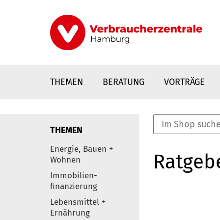
Direkt
zum
Inhalt
THEMEN
BERATUNG
VORTRÄGE
THEMEN
nstaltungen
Energie, Bauen +
Ratgeb
0
Wohnen
Elemente
Immobilien-
finanzierung
Lebensmittel +
Ernährung