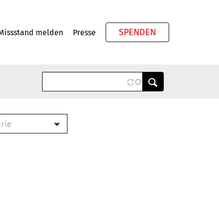
SPENDEN
Missstand melden
Presse
Meta
rie
ook (PDF)
terbrief (RTF)
roschüre (PDF)
cklisten (PDF)
schüre
ch