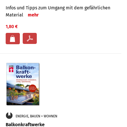
Infos und Tipps zum Um­gang mit dem ge­fähr­lichen
Mate­rial
mehr
1,80 €
ENERGIE, BAUEN + WOHNEN
Balkonkraftwerke