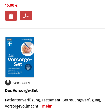
16,00 €
VORSORGEN
Das Vorsorge-Set
Patienten­ver­fügung, Testa­ment, Be­treuungs­verfü­gung,
Vor­sorge­voll­macht
mehr