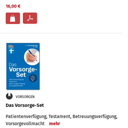
16,00 €
VORSORGEN
Das Vorsorge-Set
Patienten­ver­fügung, Testa­ment, Be­treuungs­verfü­gung,
Vor­sorge­voll­macht
mehr