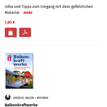
Infos und Tipps zum Um­gang mit dem ge­fähr­lichen
Mate­rial
mehr
1,80 €
ENERGIE, BAUEN + WOHNEN
Balkonkraftwerke