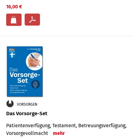
16,00 €
VORSORGEN
Das Vorsorge-Set
Patienten­ver­fügung, Testa­ment, Be­treuungs­verfü­gung,
Vor­sorge­voll­macht
mehr