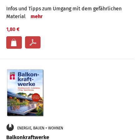
Infos und Tipps zum Um­gang mit dem ge­fähr­lichen
Mate­rial
mehr
1,80 €
ENERGIE, BAUEN + WOHNEN
Balkonkraftwerke