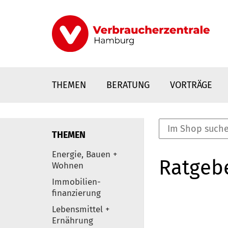
Direkt
zum
Inhalt
THEMEN
BERATUNG
VORTRÄGE
THEMEN
nstaltungen
Energie, Bauen +
Ratgeb
0
Wohnen
Elemente
Immobilien-
finanzierung
Lebensmittel +
Ernährung