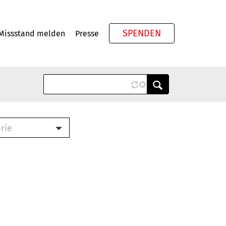
SPENDEN
Missstand melden
Presse
Meta
rie
ook (PDF)
terbrief (RTF)
roschüre (PDF)
cklisten (PDF)
schüre
ch