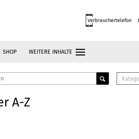
Verbrauchertelefon
SHOP
WEITERE INHALTE
Katego
E-B
Mus
er A-Z
E-B
Che
Bro
Bu