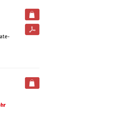
ate­
hr