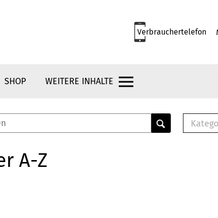
Verbrauchertelefon
SHOP
WEITERE INHALTE
Katego
E-B
Mus
er A-Z
E-B
Che
Bro
Bu