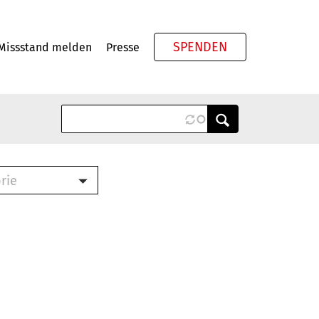
SPENDEN
Missstand melden
Presse
Meta
rie
ook (PDF)
terbrief (RTF)
roschüre (PDF)
cklisten (PDF)
schüre
ch