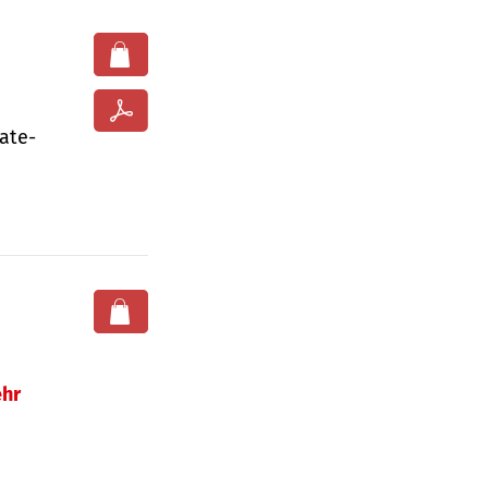
ate­
hr