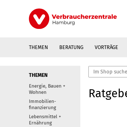
Direkt
zum
Inhalt
THEMEN
BERATUNG
VORTRÄGE
THEMEN
nstaltungen
Energie, Bauen +
Ratgeb
0
Wohnen
Elemente
Immobilien-
finanzierung
Lebensmittel +
Ernährung