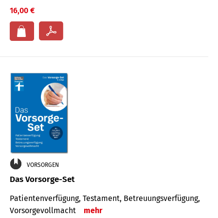
16,00 €
VORSORGEN
Das Vorsorge-Set
Patienten­ver­fügung, Testa­ment, Be­treuungs­verfü­gung,
Vor­sorge­voll­macht
mehr