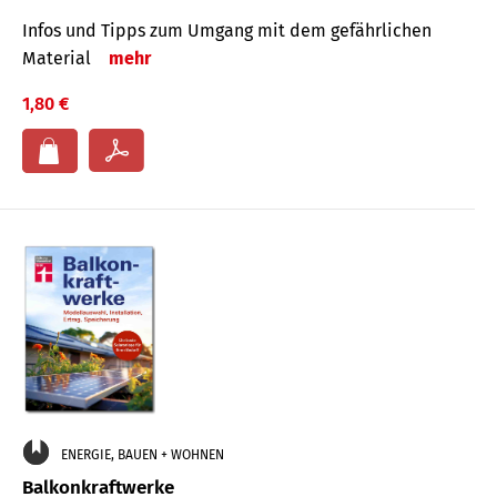
Infos und Tipps zum Um­gang mit dem ge­fähr­lichen
Mate­rial
mehr
1,80 €
ENERGIE, BAUEN + WOHNEN
Balkonkraftwerke