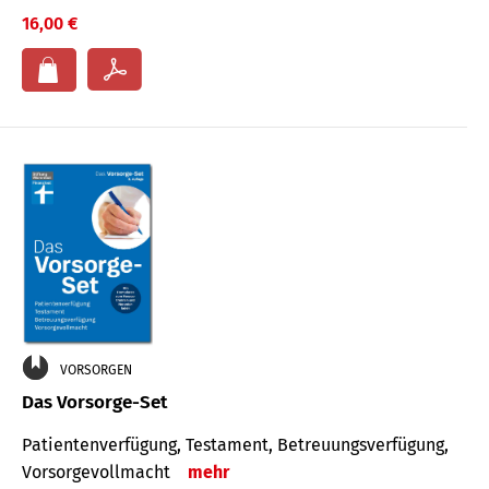
16,00 €
VORSORGEN
Das Vorsorge-Set
Patienten­ver­fügung, Testa­ment, Be­treuungs­verfü­gung,
Vor­sorge­voll­macht
mehr