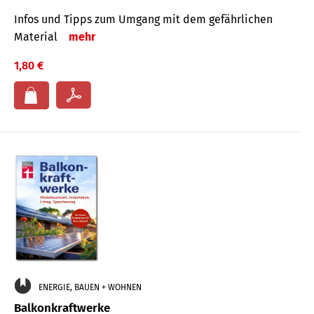
Infos und Tipps zum Um­gang mit dem ge­fähr­lichen
Mate­rial
mehr
1,80 €
ENERGIE, BAUEN + WOHNEN
Balkonkraftwerke