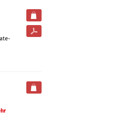
ate­
hr