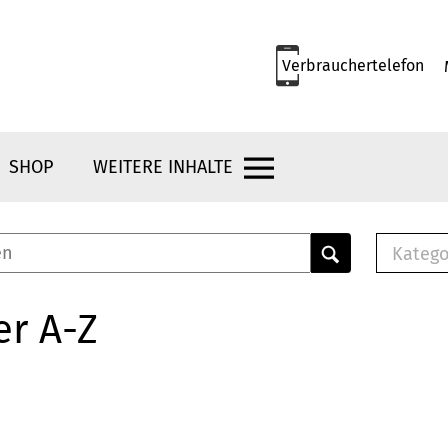
Verbrauchertelefon
SHOP
WEITERE INHALTE
Katego
E-B
Mus
er A-Z
E-B
Che
Bro
Bu