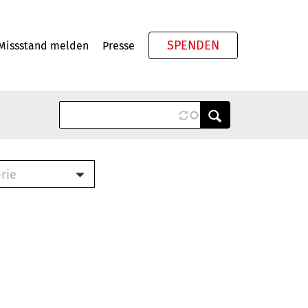
SPENDEN
Missstand melden
Presse
Meta
rie
ook (PDF)
terbrief (RTF)
roschüre (PDF)
cklisten (PDF)
schüre
ch