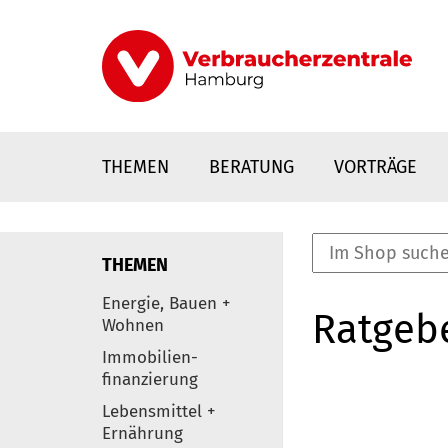
Direkt
zum
Inhalt
THEMEN
BERATUNG
VORTRÄGE
THEMEN
nstaltungen
Energie, Bauen +
Ratgeb
0
Wohnen
Elemente
Immobilien-
finanzierung
Lebensmittel +
Ernährung