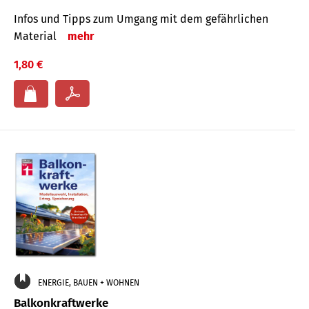
Infos und Tipps zum Um­gang mit dem ge­fähr­lichen
Mate­rial
mehr
1,80 €
ENERGIE, BAUEN + WOHNEN
Balkonkraftwerke