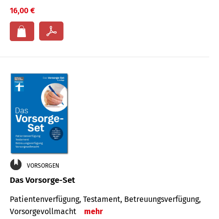
16,00 €
VORSORGEN
Das Vorsorge-Set
Patienten­ver­fügung, Testa­ment, Be­treuungs­verfü­gung,
Vor­sorge­voll­macht
mehr