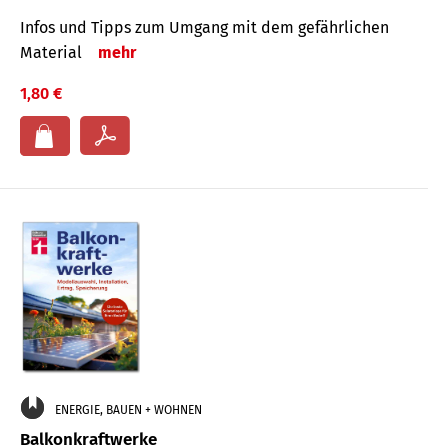
Infos und Tipps zum Um­gang mit dem ge­fähr­lichen
Mate­rial
mehr
1,80 €
ENERGIE, BAUEN + WOHNEN
Balkonkraftwerke