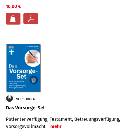
16,00 €
VORSORGEN
Das Vorsorge-Set
Patienten­ver­fügung, Testa­ment, Be­treuungs­verfü­gung,
Vor­sorge­voll­macht
mehr