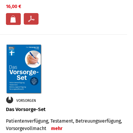
16,00 €
VORSORGEN
Das Vorsorge-Set
Patienten­ver­fügung, Testa­ment, Be­treuungs­verfü­gung,
Vor­sorge­voll­macht
mehr