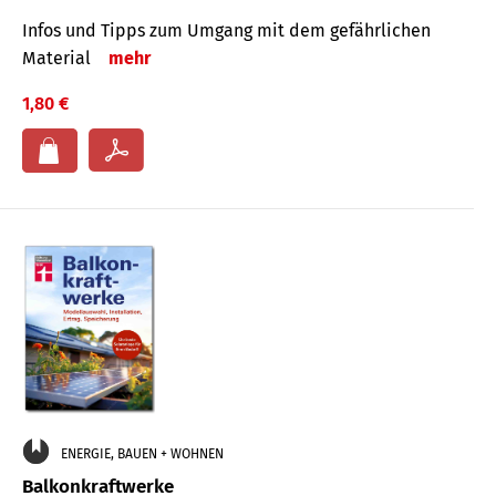
Infos und Tipps zum Um­gang mit dem ge­fähr­lichen
Mate­rial
mehr
1,80 €
ENERGIE, BAUEN + WOHNEN
Balkonkraftwerke