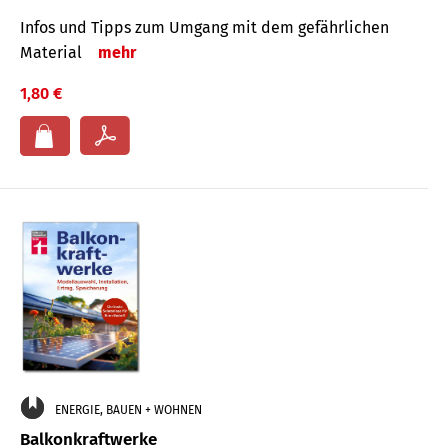
Infos und Tipps zum Um­gang mit dem ge­fähr­lichen
Mate­rial
mehr
1,80 €
ENERGIE, BAUEN + WOHNEN
Balkonkraftwerke