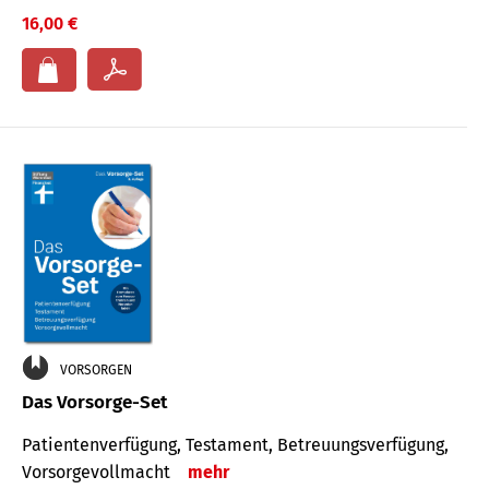
16,00 €
VORSORGEN
Das Vorsorge-Set
Patienten­ver­fügung, Testa­ment, Be­treuungs­verfü­gung,
Vor­sorge­voll­macht
mehr