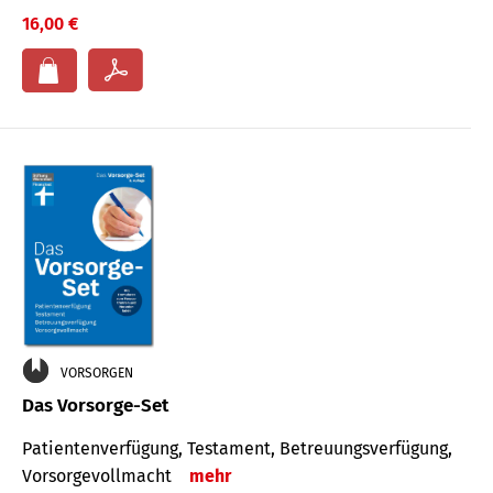
16,00 €
VORSORGEN
Das Vorsorge-Set
Patienten­ver­fügung, Testa­ment, Be­treuungs­verfü­gung,
Vor­sorge­voll­macht
mehr