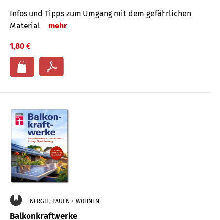
Infos und Tipps zum Um­gang mit dem ge­fähr­lichen
Mate­rial
mehr
1,80 €
ENERGIE, BAUEN + WOHNEN
Balkonkraftwerke