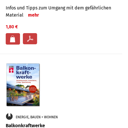
Infos und Tipps zum Um­gang mit dem ge­fähr­lichen
Mate­rial
mehr
1,80 €
ENERGIE, BAUEN + WOHNEN
Balkonkraftwerke