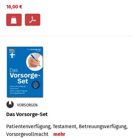
16,00 €
VORSORGEN
Das Vorsorge-Set
Patienten­ver­fügung, Testa­ment, Be­treuungs­verfü­gung,
Vor­sorge­voll­macht
mehr