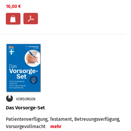
16,00 €
VORSORGEN
Das Vorsorge-Set
Patienten­ver­fügung, Testa­ment, Be­treuungs­verfü­gung,
Vor­sorge­voll­macht
mehr