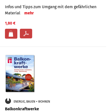
Infos und Tipps zum Um­gang mit dem ge­fähr­lichen
Mate­rial
mehr
1,80 €
ENERGIE, BAUEN + WOHNEN
Balkonkraftwerke