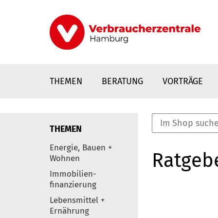
Direkt
zum
Inhalt
THEMEN
BERATUNG
VORTRÄGE
THEMEN
nstaltungen
Energie, Bauen +
Ratgeb
0
Wohnen
Elemente
Immobilien-
finanzierung
Lebensmittel +
Ernährung