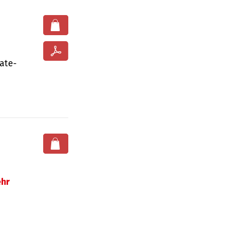
ate­
hr