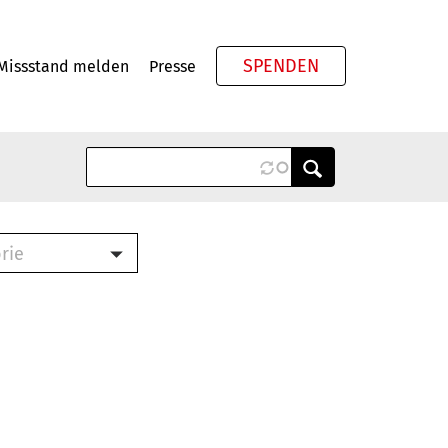
SPENDEN
Missstand melden
Presse
Meta
rie
ook (PDF)
terbrief (RTF)
roschüre (PDF)
cklisten (PDF)
schüre
ch