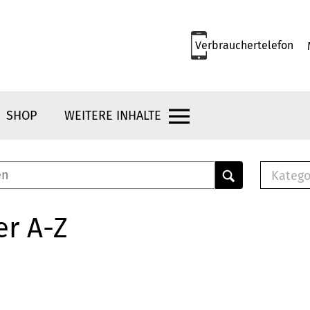
Verbrauchertelefon
SHOP
WEITERE INHALTE
Katego
E-B
Mus
er A-Z
E-B
Che
Bro
Bu