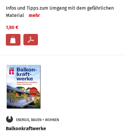
Infos und Tipps zum Um­gang mit dem ge­fähr­lichen
Mate­rial
mehr
1,80 €
ENERGIE, BAUEN + WOHNEN
Balkonkraftwerke