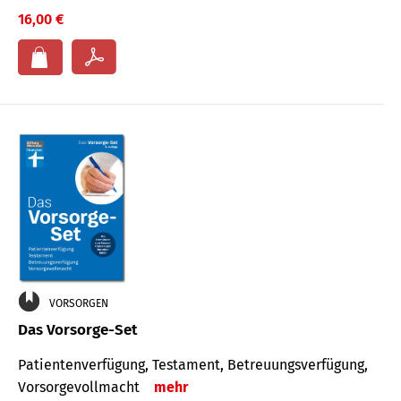
16,00 €
VORSORGEN
Das Vorsorge-Set
Patienten­ver­fügung, Testa­ment, Be­treuungs­verfü­gung,
Vor­sorge­voll­macht
mehr