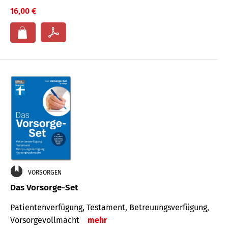
16,00 €
VORSORGEN
Das Vorsorge-Set
Patienten­ver­fügung, Testa­ment, Be­treuungs­verfü­gung,
Vor­sorge­voll­macht
mehr