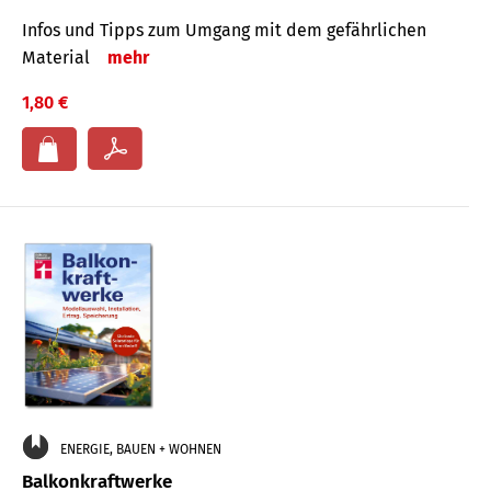
Infos und Tipps zum Um­gang mit dem ge­fähr­lichen
Mate­rial
mehr
1,80 €
ENERGIE, BAUEN + WOHNEN
Balkonkraftwerke