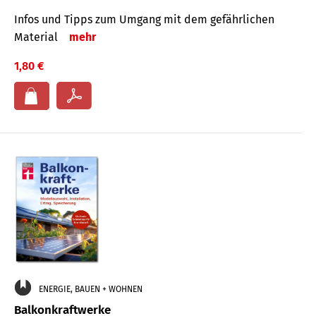
Infos und Tipps zum Um­gang mit dem ge­fähr­lichen
Mate­rial
mehr
1,80 €
ENERGIE, BAUEN + WOHNEN
Balkonkraftwerke