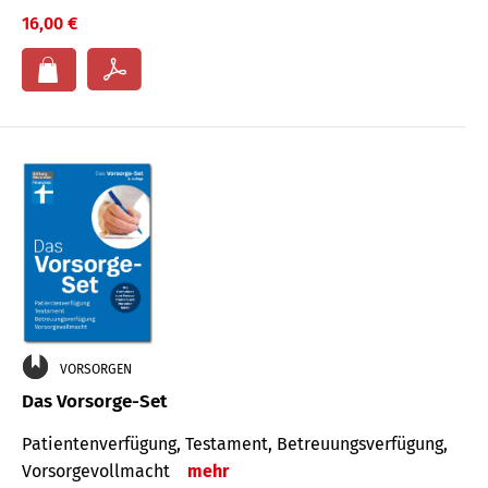
16,00 €
VORSORGEN
Das Vorsorge-Set
Patienten­ver­fügung, Testa­ment, Be­treuungs­verfü­gung,
Vor­sorge­voll­macht
mehr