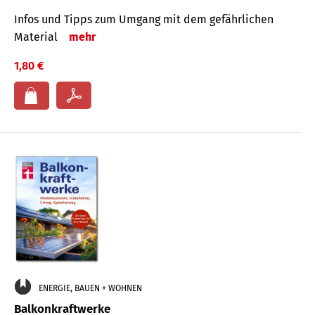
Infos und Tipps zum Um­gang mit dem ge­fähr­lichen
Mate­rial
mehr
1,80 €
ENERGIE, BAUEN + WOHNEN
Balkonkraftwerke