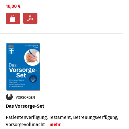
16,00 €
VORSORGEN
Das Vorsorge-Set
Patienten­ver­fügung, Testa­ment, Be­treuungs­verfü­gung,
Vor­sorge­voll­macht
mehr