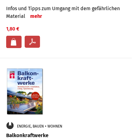
Infos und Tipps zum Um­gang mit dem ge­fähr­lichen
Mate­rial
mehr
1,80 €
ENERGIE, BAUEN + WOHNEN
Balkonkraftwerke