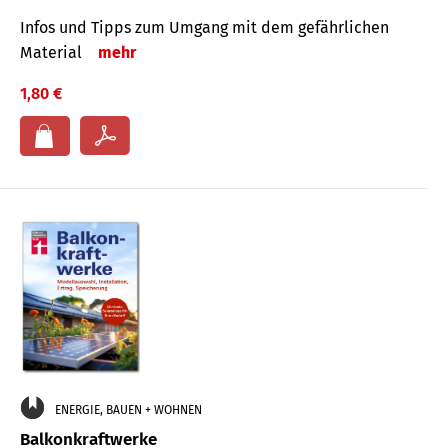
Infos und Tipps zum Um­gang mit dem ge­fähr­lichen
Mate­rial
mehr
1,80 €
ENERGIE, BAUEN + WOHNEN
Balkonkraftwerke