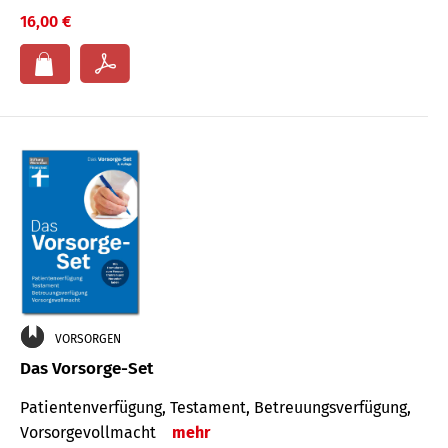
16,00 €
VORSORGEN
Das Vorsorge-Set
Patienten­ver­fügung, Testa­ment, Be­treuungs­verfü­gung,
Vor­sorge­voll­macht
mehr