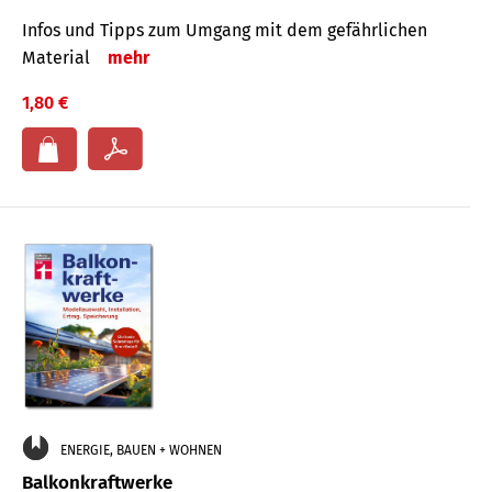
Infos und Tipps zum Um­gang mit dem ge­fähr­lichen
Mate­rial
mehr
1,80 €
ENERGIE, BAUEN + WOHNEN
Balkonkraftwerke