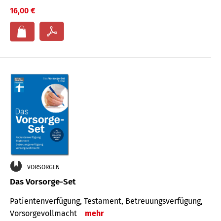
16,00 €
VORSORGEN
Das Vorsorge-Set
Patienten­ver­fügung, Testa­ment, Be­treuungs­verfü­gung,
Vor­sorge­voll­macht
mehr