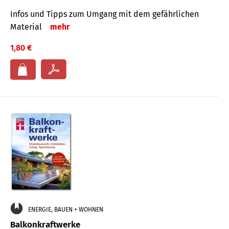
Infos und Tipps zum Um­gang mit dem ge­fähr­lichen
Mate­rial
mehr
1,80 €
ENERGIE, BAUEN + WOHNEN
Balkonkraftwerke