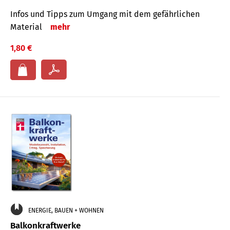
Infos und Tipps zum Um­gang mit dem ge­fähr­lichen
Mate­rial
mehr
1,80 €
ENERGIE, BAUEN + WOHNEN
Balkonkraftwerke