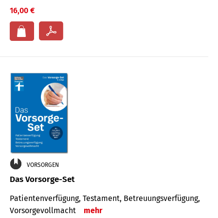
16,00 €
VORSORGEN
Das Vorsorge-Set
Patienten­ver­fügung, Testa­ment, Be­treuungs­verfü­gung,
Vor­sorge­voll­macht
mehr