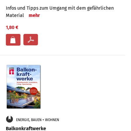
Infos und Tipps zum Um­gang mit dem ge­fähr­lichen
Mate­rial
mehr
1,80 €
ENERGIE, BAUEN + WOHNEN
Balkonkraftwerke