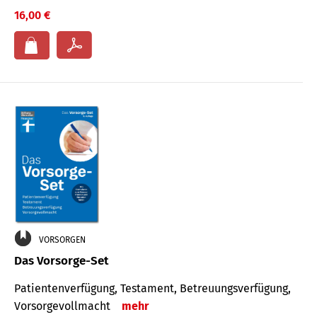
16,00 €
VORSORGEN
Das Vorsorge-Set
Patienten­ver­fügung, Testa­ment, Be­treuungs­verfü­gung,
Vor­sorge­voll­macht
mehr