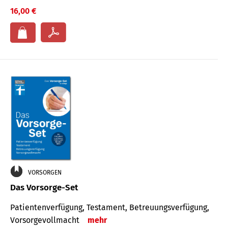
16,00 €
VORSORGEN
Das Vorsorge-Set
Patienten­ver­fügung, Testa­ment, Be­treuungs­verfü­gung,
Vor­sorge­voll­macht
mehr