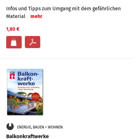
Infos und Tipps zum Um­gang mit dem ge­fähr­lichen
Mate­rial
mehr
1,80 €
ENERGIE, BAUEN + WOHNEN
Balkonkraftwerke