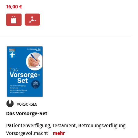
16,00 €
VORSORGEN
Das Vorsorge-Set
Patienten­ver­fügung, Testa­ment, Be­treuungs­verfü­gung,
Vor­sorge­voll­macht
mehr