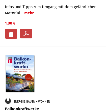
Infos und Tipps zum Um­gang mit dem ge­fähr­lichen
Mate­rial
mehr
1,80 €
ENERGIE, BAUEN + WOHNEN
Balkonkraftwerke