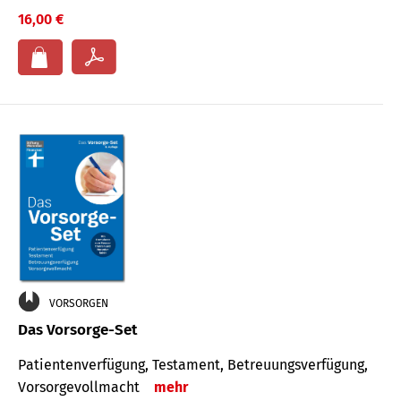
16,00 €
VORSORGEN
Das Vorsorge-Set
Patienten­ver­fügung, Testa­ment, Be­treuungs­verfü­gung,
Vor­sorge­voll­macht
mehr