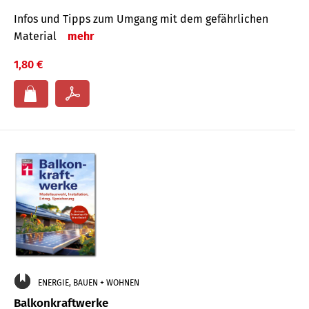
Infos und Tipps zum Um­gang mit dem ge­fähr­lichen
Mate­rial
mehr
1,80 €
ENERGIE, BAUEN + WOHNEN
Balkonkraftwerke