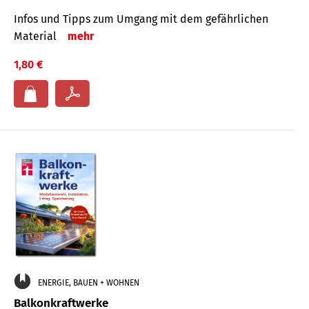
Infos und Tipps zum Um­gang mit dem ge­fähr­lichen
Mate­rial
mehr
1,80 €
ENERGIE, BAUEN + WOHNEN
Balkonkraftwerke