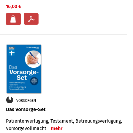
16,00 €
VORSORGEN
Das Vorsorge-Set
Patienten­ver­fügung, Testa­ment, Be­treuungs­verfü­gung,
Vor­sorge­voll­macht
mehr