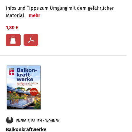
Infos und Tipps zum Um­gang mit dem ge­fähr­lichen
Mate­rial
mehr
1,80 €
ENERGIE, BAUEN + WOHNEN
Balkonkraftwerke