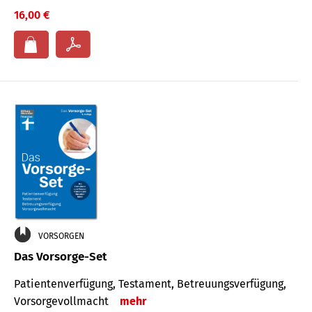
16,00 €
VORSORGEN
Das Vorsorge-Set
Patienten­ver­fügung, Testa­ment, Be­treuungs­verfü­gung,
Vor­sorge­voll­macht
mehr