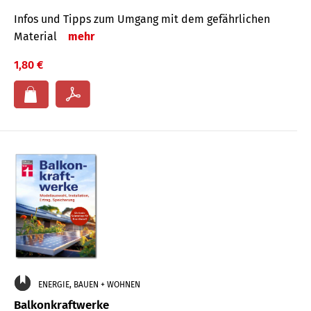
Infos und Tipps zum Um­gang mit dem ge­fähr­lichen
Mate­rial
mehr
1,80 €
ENERGIE, BAUEN + WOHNEN
Balkonkraftwerke