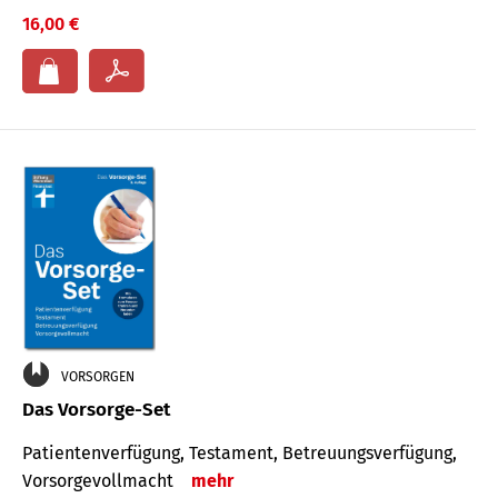
16,00 €
VORSORGEN
Das Vorsorge-Set
Patienten­ver­fügung, Testa­ment, Be­treuungs­verfü­gung,
Vor­sorge­voll­macht
mehr