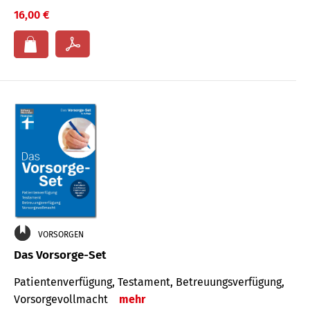
16,00 €
VORSORGEN
Das Vorsorge-Set
Patienten­ver­fügung, Testa­ment, Be­treuungs­verfü­gung,
Vor­sorge­voll­macht
mehr