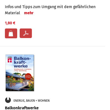
Infos und Tipps zum Um­gang mit dem ge­fähr­lichen
Mate­rial
mehr
1,80 €
ENERGIE, BAUEN + WOHNEN
Balkonkraftwerke