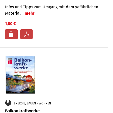
Infos und Tipps zum Um­gang mit dem ge­fähr­lichen
Mate­rial
mehr
1,80 €
ENERGIE, BAUEN + WOHNEN
Balkonkraftwerke