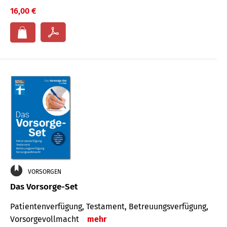
16,00 €
VORSORGEN
Das Vorsorge-Set
Patienten­ver­fügung, Testa­ment, Be­treuungs­verfü­gung,
Vor­sorge­voll­macht
mehr