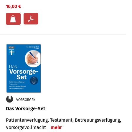
16,00 €
VORSORGEN
Das Vorsorge-Set
Patienten­ver­fügung, Testa­ment, Be­treuungs­verfü­gung,
Vor­sorge­voll­macht
mehr