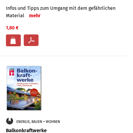
Infos und Tipps zum Um­gang mit dem ge­fähr­lichen
Mate­rial
mehr
1,80 €
ENERGIE, BAUEN + WOHNEN
Balkonkraftwerke