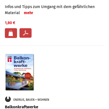
Infos und Tipps zum Um­gang mit dem ge­fähr­lichen
Mate­rial
mehr
1,80 €
ENERGIE, BAUEN + WOHNEN
Balkonkraftwerke