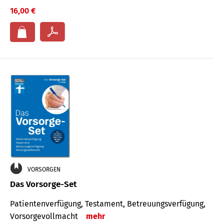
16,00 €
VORSORGEN
Das Vorsorge-Set
Patienten­ver­fügung, Testa­ment, Be­treuungs­verfü­gung,
Vor­sorge­voll­macht
mehr