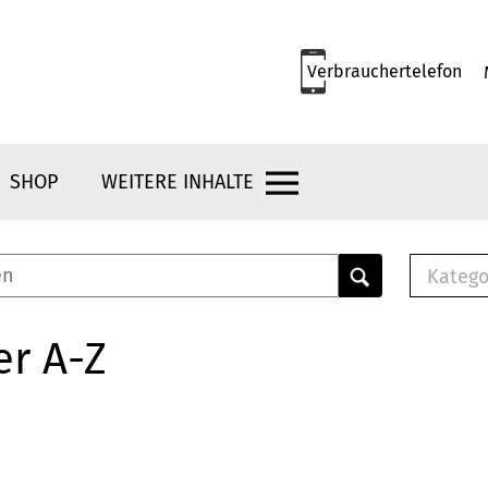
Verbrauchertelefon
SHOP
WEITERE INHALTE
Katego
E-B
Mus
er A-Z
E-B
Che
Bro
Bu