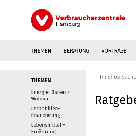
Direkt
zum
Inhalt
THEMEN
BERATUNG
VORTRÄGE
THEMEN
nstaltungen
Energie, Bauen +
Ratgeb
0
Wohnen
Elemente
Immobilien-
finanzierung
Lebensmittel +
Ernährung