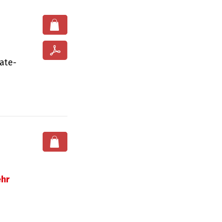
ate­
hr