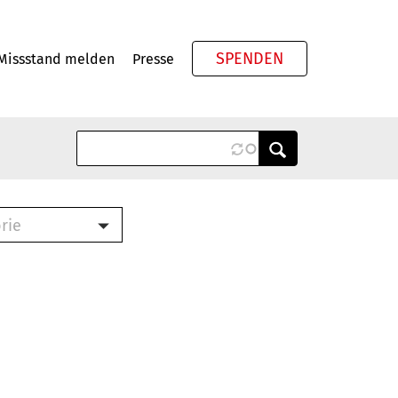
SPENDEN
Missstand melden
Presse
Meta
rie
ook (PDF)
terbrief (RTF)
roschüre (PDF)
cklisten (PDF)
schüre
ch