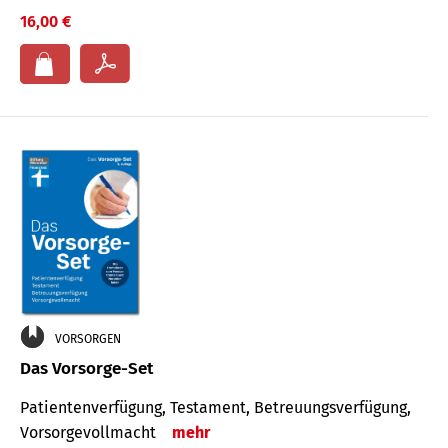
16,00 €
VORSORGEN
Das Vorsorge-Set
Patienten­ver­fügung, Testa­ment, Be­treuungs­verfü­gung,
Vor­sorge­voll­macht
mehr