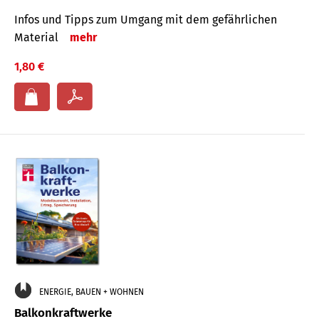
Infos und Tipps zum Um­gang mit dem ge­fähr­lichen
Mate­rial
mehr
1,80 €
ENERGIE, BAUEN + WOHNEN
Balkonkraftwerke