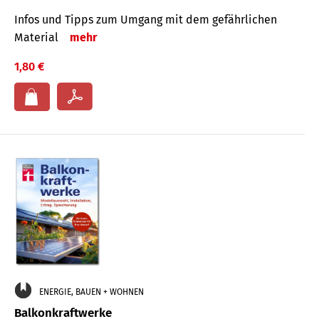
Infos und Tipps zum Um­gang mit dem ge­fähr­lichen
Mate­rial
mehr
1,80 €
ENERGIE, BAUEN + WOHNEN
Balkonkraftwerke