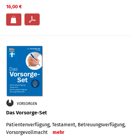
16,00 €
VORSORGEN
Das Vorsorge-Set
Patienten­ver­fügung, Testa­ment, Be­treuungs­verfü­gung,
Vor­sorge­voll­macht
mehr