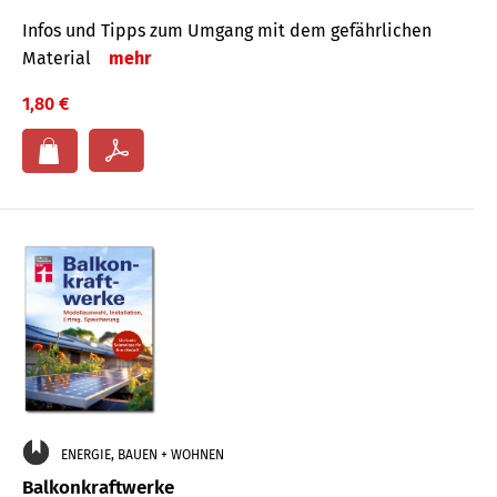
Infos und Tipps zum Um­gang mit dem ge­fähr­lichen
Mate­rial
mehr
1,80 €
ENERGIE, BAUEN + WOHNEN
Balkonkraftwerke