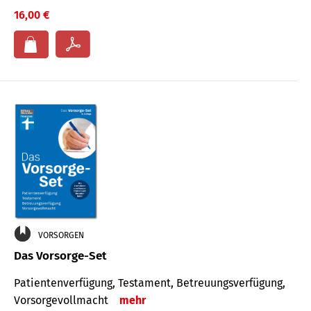
16,00 €
VORSORGEN
Das Vorsorge-Set
Patienten­ver­fügung, Testa­ment, Be­treuungs­verfü­gung,
Vor­sorge­voll­macht
mehr