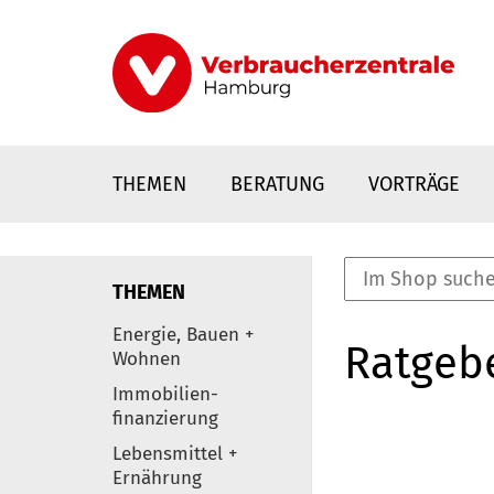
Direkt
zum
Inhalt
THEMEN
BERATUNG
VORTRÄGE
THEMEN
nstaltungen
Energie, Bauen +
Ratgeb
0
Wohnen
Elemente
Immobilien-
finanzierung
Lebensmittel +
Ernährung