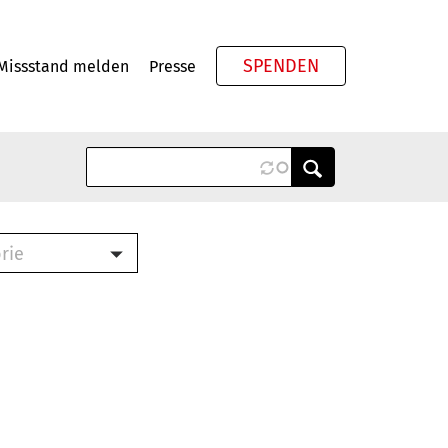
SPENDEN
Missstand melden
Presse
Meta
rie
ook (PDF)
terbrief (RTF)
roschüre (PDF)
cklisten (PDF)
schüre
ch