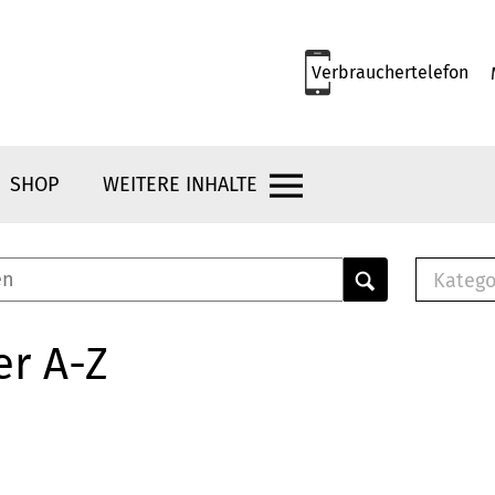
Verbrauchertelefon
SHOP
WEITERE INHALTE
Katego
E-B
Mus
er A-Z
E-B
Che
Bro
Bu