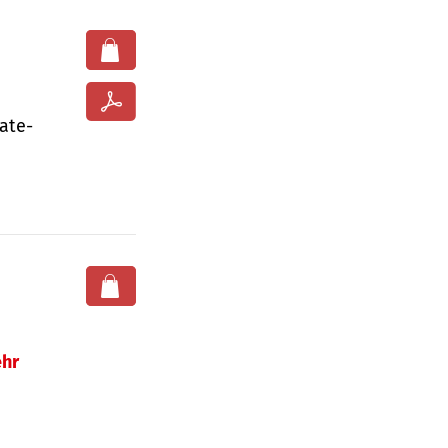
ate­
hr